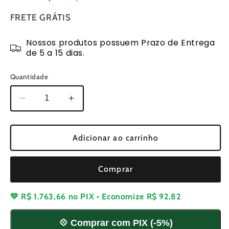
FRETE GRÁTIS
Nossos produtos possuem Prazo de Entrega
de 5 a 15 dias.
Quantidade
Diminuir
Aumentar
a
a
quantidade
quantidade
de
de
Adicionar ao carrinho
Podador
Podador
a
a
Comprar
Combustão
Combustão
Stihl
Stihl
HS
HS
💚
R$ 1.763,66
no PIX • Economize
R$ 92,82
45
45
💠 Comprar com PIX (-5%)