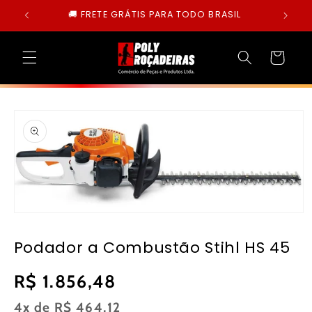
Pular
🚚 FRETE GRÁTIS PARA TODO BRASIL
para o
conteúdo
Carrinho
Pular para
as
informações
do produto
Abrir
mídia
1
Podador a Combustão Stihl HS 45
na
janela
modal
Preço
R$ 1.856,48
normal
4x de
R$ 464,12