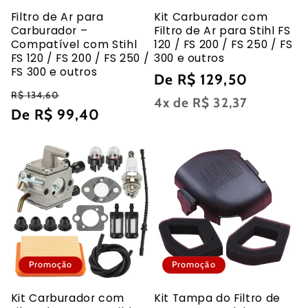
Filtro de Ar para
Kit Carburador com
Carburador –
Filtro de Ar para Stihl FS
Compatível com Stihl
120 / FS 200 / FS 250 / FS
FS 120 / FS 200 / FS 250 /
300 e outros
FS 300 e outros
Preço
De R$ 129,50
Preço
Preço
R$ 134,60
normal
4x de
R$ 32,37
normal
De R$ 99,40
promocional
Promoção
Promoção
Kit Carburador com
Kit Tampa do Filtro de