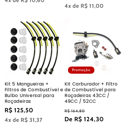
4x de
R$ 10,60
normal
4x de
R$ 11,00
Promoção
Kit 5 Mangueiras +
Kit Carburador + Filtro
Filtros de Combustível e
de Combustível para
Bulbo Universal para
Roçadeiras 43CC /
Roçadeiras
49CC / 52CC
Preço
R$ 125,50
Preço
Preço
R$ 164,80
normal
normal
De R$ 124,30
promocional
4x de
R$ 31,37