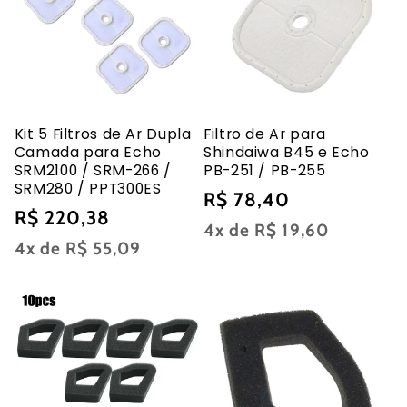
Kit 5 Filtros de Ar Dupla
Filtro de Ar para
Camada para Echo
Shindaiwa B45 e Echo
SRM2100 / SRM-266 /
PB-251 / PB-255
SRM280 / PPT300ES
Preço
R$ 78,40
Preço
R$ 220,38
normal
4x de
R$ 19,60
normal
4x de
R$ 55,09