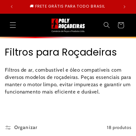
Pular
🚚 FRETE GRÁTIS PARA TODO BRASIL
para o
conteúdo
Carrinho
C
Filtros para Roçadeiras
o
Filtros de ar, combustível e óleo compatíveis com
l
diversos modelos de roçadeiras. Peças essenciais para
manter o motor limpo, evitar impurezas e garantir um
e
funcionamento mais eficiente e durável.
ç
ã
o
Organizar
18 produtos