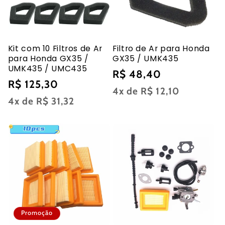
Kit com 10 Filtros de Ar
Filtro de Ar para Honda
para Honda GX35 /
GX35 / UMK435
UMK435 / UMC435
Preço
R$ 48,40
Preço
R$ 125,30
normal
4x de
R$ 12,10
normal
4x de
R$ 31,32
Promoção