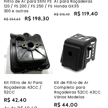
Filtro de Ar para Stihl FS
Ar para Roçadeiras
120 / FS 200 / FS 250 / FS
Honda GX35
300 e outras
Preço
Preço
R$ 119,40
R$ 215,10
Preço
Preço
R$ 198,30
R$ 254,65
normal
promocional
normal
promocional
Kit Filtro de Ar Para
Kit de Filtro de Ar
Roçadeiras 43CC /
Completo para
52CC
Roçadeiras 52CC 43CC
Vários Modelos
Preço
R$ 42,40
Preço
R$ 44,00
normal