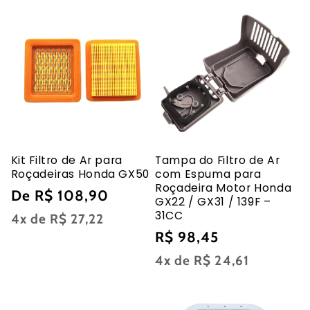
:
Kit Filtro de Ar para
Tampa do Filtro de Ar
Roçadeiras Honda GX50
com Espuma para
Roçadeira Motor Honda
Preço
De R$ 108,90
GX22 / GX31 / 139F –
31CC
normal
4x de
R$ 27,22
Preço
R$ 98,45
normal
4x de
R$ 24,61