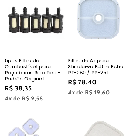
5pcs Filtro de
Filtro de Ar para
Combustível para
Shindaiwa B45 e Echo
Roçadeiras Bico Fino -
PE-280 / PB-251
Padrão Original
Preço
R$ 78,40
Preço
R$ 38,35
normal
4x de
R$ 19,60
normal
4x de
R$ 9,58