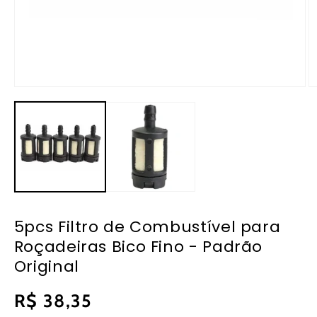
Abrir
Ab
mídia
m
1
2
na
n
janela
ja
modal
m
5pcs Filtro de Combustível para
Roçadeiras Bico Fino - Padrão
Original
Preço
R$ 38,35