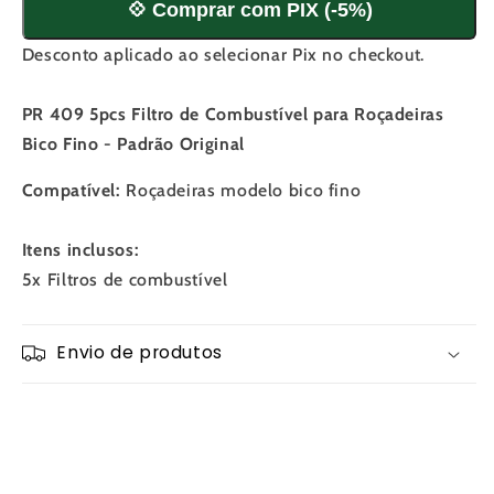
💠 Comprar com PIX (-5%)
Fino
Fino
-
-
Desconto aplicado ao selecionar Pix no checkout.
Padrão
Padrão
Original
Original
PR 409 5pcs Filtro de Combustível para Roçadeiras
Bico Fino - Padrão Original
Compatível:
Roçadeiras modelo bico fino
Itens inclusos:
5x Filtros de combustível
Envio de produtos