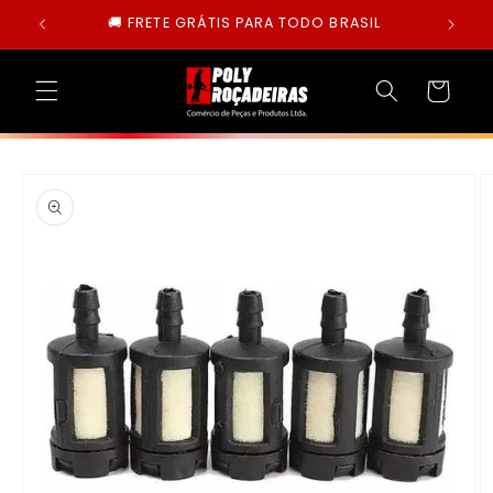
Pular
🚚 FRETE GRÁTIS PARA TODO BRASIL
para o
conteúdo
Carrinho
Pular para
as
informações
do produto