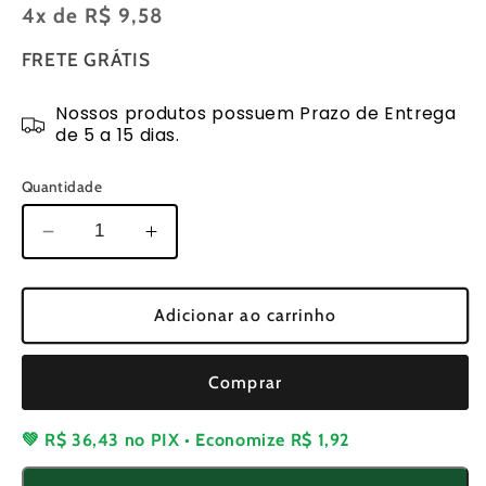
normal
4x de
R$ 9,58
FRETE GRÁTIS
Nossos produtos possuem Prazo de Entrega
de 5 a 15 dias.
Quantidade
Diminuir
Aumentar
a
a
quantidade
quantidade
de
de
Adicionar ao carrinho
5pcs
5pcs
Filtro
Filtro
Comprar
de
de
Combustível
Combustível
para
para
💚
R$ 36,43
no PIX • Economize
R$ 1,92
Roçadeiras
Roçadeiras
Bico
Bico