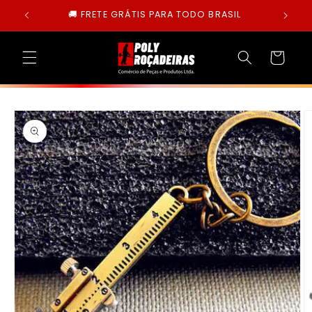
Pular
🚚 FRETE GRÁTIS PARA TODO BRASIL
para o
conteúdo
Carrinho
Pular para
as
informações
do produto