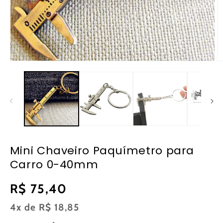
Abrir
Ab
mídia
m
1
2
na
n
janela
ja
modal
m
Mini Chaveiro Paquímetro para
Carro 0-40mm
Preço
R$ 75,40
normal
4x de
R$ 18,85