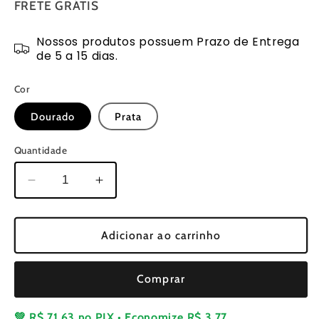
FRETE GRÁTIS
Nossos produtos possuem Prazo de Entrega
de 5 a 15 dias.
Cor
Dourado
Prata
Quantidade
Diminuir
Aumentar
a
a
quantidade
quantidade
de
de
Adicionar ao carrinho
Mini
Mini
Chaveiro
Chaveiro
Comprar
Paquímetro
Paquímetro
para
para
Carro
Carro
💚
R$ 71,63
no PIX • Economize
R$ 3,77