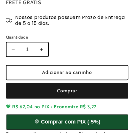
FRETE GRÁTIS
Nossos produtos possuem Prazo de Entrega
de 5 a 15 dias.
Quantidade
Diminuir
Aumentar
a
a
quantidade
quantidade
de
de
Adicionar ao carrinho
Embreagem
Embreagem
Completa
Completa
Comprar
para
para
Motosserras
Motosserras
52CC
52CC
💚
R$ 62,04
no PIX • Economize
R$ 3,27
💠 Comprar com PIX (-5%)