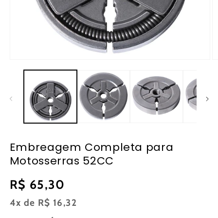
Abrir
Ab
mídia
m
1
2
na
n
janela
ja
modal
m
Embreagem Completa para
Motosserras 52CC
Preço
R$ 65,30
normal
4x de
R$ 16,32