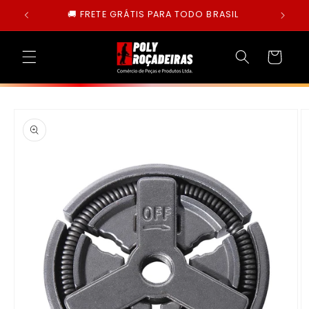
Pular
🚚 FRETE GRÁTIS PARA TODO BRASIL
para o
conteúdo
Carrinho
Pular para
as
informações
do produto