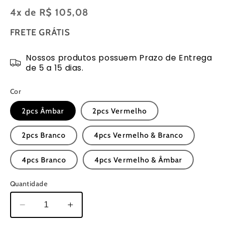
normal
4x de
R$ 105,08
FRETE GRÁTIS
Nossos produtos possuem Prazo de Entrega
de 5 a 15 dias.
Cor
2pcs Âmbar
2pcs Vermelho
2pcs Branco
4pcs Vermelho & Branco
4pcs Branco
4pcs Vermelho & Âmbar
Quantidade
Diminuir
Aumentar
a
a