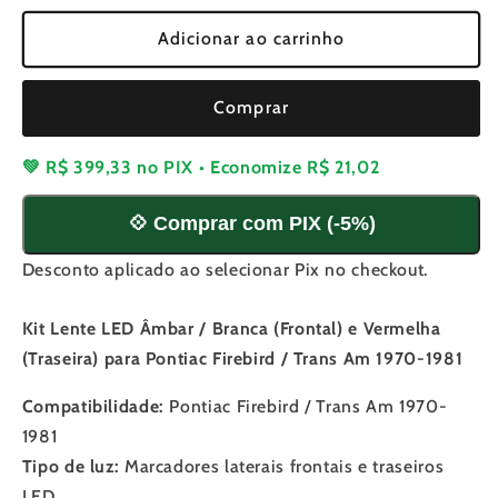
quantidade
quantidade
de
de
Adicionar ao carrinho
Kit
Kit
Lente
Lente
Comprar
LED
LED
Âmbar
Âmbar
/
/
💚
R$ 399,33
no PIX • Economize
R$ 21,02
Branca
Branca
(Frontal)
(Frontal)
💠 Comprar com PIX (-5%)
e
e
Vermelha
Vermelha
Desconto aplicado ao selecionar Pix no checkout.
(Traseira)
(Traseira)
para
para
Kit Lente LED Âmbar / Branca (Frontal) e Vermelha
Pontiac
Pontiac
Firebird
Firebird
(Traseira) para Pontiac Firebird / Trans Am 1970-1981
/
/
Trans
Trans
Compatibilidade:
Pontiac Firebird / Trans Am 1970-
Am
Am
1981
1970-
1970-
Tipo de luz:
Marcadores laterais frontais e traseiros
1981
1981
LED