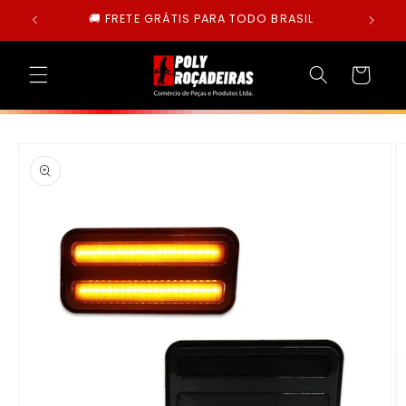
Pular
🚚 FRETE GRÁTIS PARA TODO BRASIL
para o
conteúdo
Carrinho
Pular para
as
informações
do produto