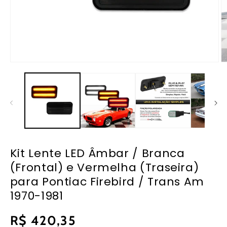
Abrir
Ab
mídia
m
1
2
na
n
janela
ja
modal
m
Kit Lente LED Âmbar / Branca
(Frontal) e Vermelha (Traseira)
para Pontiac Firebird / Trans Am
1970-1981
Preço
R$ 420,35