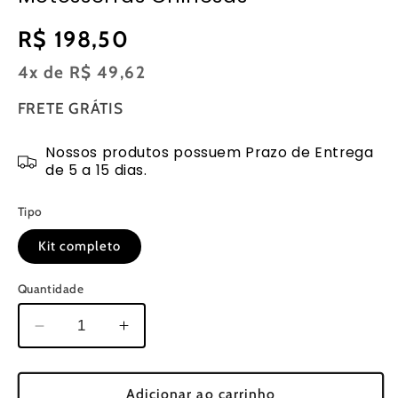
Preço
R$ 198,50
normal
4x de
R$ 49,62
FRETE GRÁTIS
Nossos produtos possuem Prazo de Entrega
de 5 a 15 dias.
Tipo
Kit completo
Quantidade
Diminuir
Aumentar
a
a
quantidade
quantidade
de
de
Adicionar ao carrinho