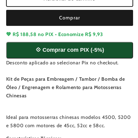
Kit
Kit
de
de
Comprar
Peças
Peças
para
para
Embreagem
Embreagem
💚
R$ 188,58
no PIX • Economize
R$ 9,93
/
/
Tambor
Tambor
💠 Comprar com PIX (-5%)
/
/
Bomba
Bomba
Desconto aplicado ao selecionar Pix no checkout.
de
de
Óleo
Óleo
Kit de Peças para Embreagem / Tambor / Bomba de
/
/
Engrenagem
Engrenagem
Óleo / Engrenagem e Rolamento para Motosserras
e
e
Chinesas
Rolamento
Rolamento
para
para
Motosserras
Motosserras
Ideal para motosserras chinesas modelos 4500, 5200
Chinesas
Chinesas
e 5800 com motores de 45cc, 52cc e 58cc.