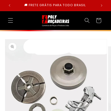
Pular
🚚 FRETE GRÁTIS PARA TODO BRASIL
para o
conteúdo
Carrinho
Pular para
as
informações
do produto