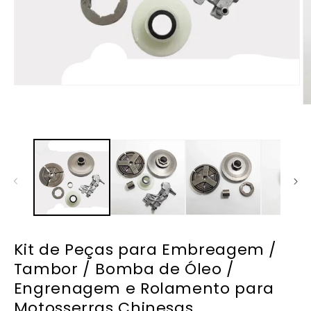
Abrir
mídia
Ab
1
m
na
2
janela
n
modal
ja
m
Kit de Peças para Embreagem /
Tambor / Bomba de Óleo /
Engrenagem e Rolamento para
Motosserras Chinesas