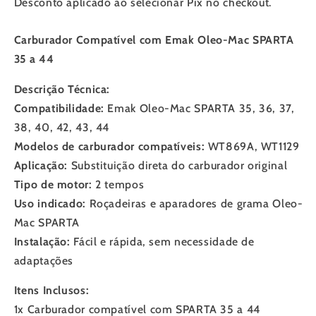
Desconto aplicado ao selecionar Pix no checkout.
44
44
Carburador Compatível com Emak Oleo-Mac SPARTA
35 a 44
Descrição Técnica:
Compatibilidade:
Emak Oleo-Mac SPARTA 35, 36, 37,
38, 40, 42, 43, 44
Modelos de carburador compatíveis:
WT869A, WT1129
Aplicação:
Substituição direta do carburador original
Tipo de motor:
2 tempos
Uso indicado:
Roçadeiras e aparadores de grama Oleo-
Mac SPARTA
Instalação:
Fácil e rápida, sem necessidade de
adaptações
Itens Inclusos:
1x Carburador compatível com SPARTA 35 a 44