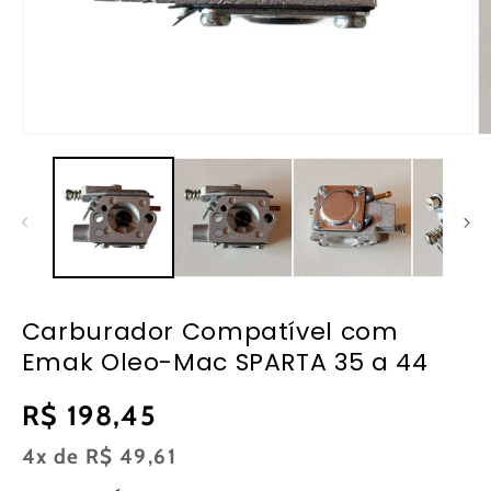
Abrir
Ab
mídia
m
1
2
na
n
janela
ja
modal
m
Carburador Compatível com
Emak Oleo-Mac SPARTA 35 a 44
Preço
R$ 198,45
normal
4x de
R$ 49,61