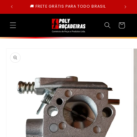
Pular
🚚 FRETE GRÁTIS PARA TODO BRASIL
para o
conteúdo
Carrinho
Pular para
as
informações
do produto