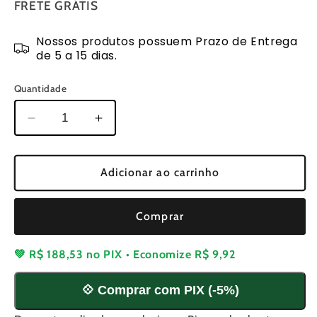
FRETE GRÁTIS
Nossos produtos possuem Prazo de Entrega
de 5 a 15 dias.
Quantidade
Diminuir
Aumentar
a
a
quantidade
quantidade
de
de
Adicionar ao carrinho
Carburador
Carburador
Compatível
Compatível
Comprar
com
com
Emak
Emak
Oleo-
Oleo-
💚
R$ 188,53
no PIX • Economize
R$ 9,92
Mac
Mac
SPARTA
SPARTA
💠 Comprar com PIX (-5%)
35
35
a
a