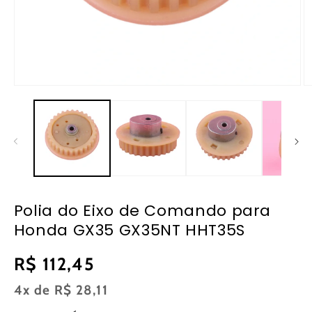
Abrir
Ab
mídia
m
1
2
na
n
janela
ja
modal
m
Polia do Eixo de Comando para
Honda GX35 GX35NT HHT35S
Preço
R$ 112,45
normal
4x de
R$ 28,11