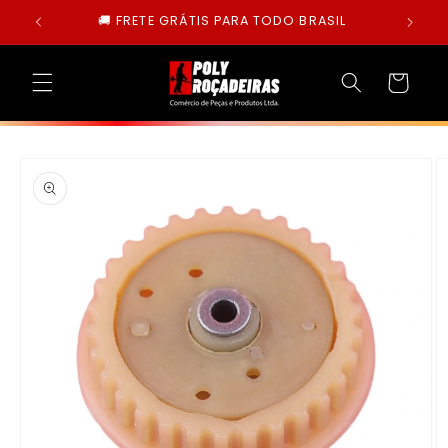
Pular
🚚 FRETE GRÁTIS PARA TODO BRASIL
para o
conteúdo
Carrinho
Pular para
as
informações
do produto