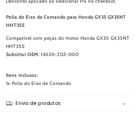
Desconto aplicado ao selecionar Pix no checkout.
HHT35S
HHT35S
Polia do Eixo de Comando para Honda GX35 GX35NT
HHT35S
Compatível com peças do motor Honda GX35 GX35NT
HHT35S
Substitui OEM:
14320-Z0Z-000
Itens inclusos:
1x Polia do Eixo de Comando
Envio de produtos