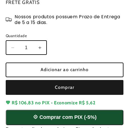
FRETE GRÁTIS
Nossos produtos possuem Prazo de Entrega
de 5 a 15 dias.
Quantidade
Diminuir
Aumentar
a
a
quantidade
quantidade
de
de
Adicionar ao carrinho
Polia
Polia
do
do
Comprar
Eixo
Eixo
de
de
Comando
Comando
💚
R$ 106,83
no PIX • Economize
R$ 5,62
para
para
Honda
Honda
💠 Comprar com PIX (-5%)
GX35
GX35
GX35NT
GX35NT