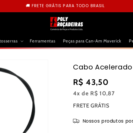
🚚 FRETE GRÁTIS PARA TODO BRASIL
tosserras
Ferramentas
Peças para Can-Am Maverick
P
Cabo Acelerador
Preço
R$ 43,50
normal
4x de
R$ 10,87
FRETE GRÁTIS
Nossos produtos pos