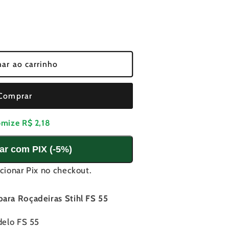
r
de
nar ao carrinho
or
Comprar
as
omize
R$ 2,18
ar com PIX (-5%)
cionar Pix no checkout.
ara Roçadeiras Stihl FS 55
delo FS 55