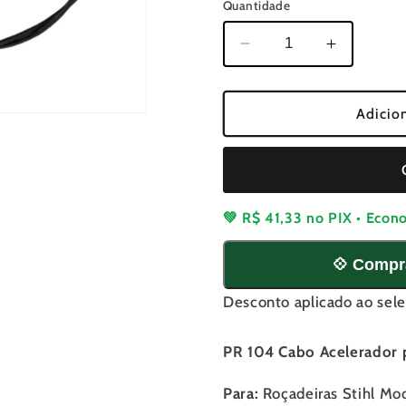
Quantidade
Diminuir
Aumenta
a
a
quantidade
quantida
de
de
Adicio
Cabo
Cabo
Acelerador
Acelerad
para
para
Roçadeiras
Roçadeir
Stihl
Stihl
💚
R$ 41,33
no PIX • Econ
FS
FS
55
55
💠 Compr
Desconto aplicado ao sele
PR 104 Cabo Acelerador p
Para:
Roçadeiras Stihl Mo