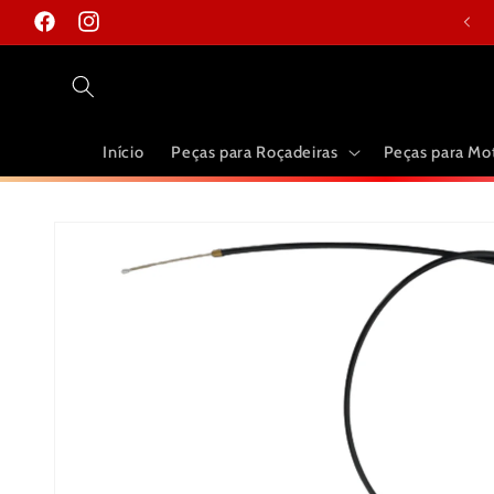
Pular
para o
Facebook
Instagram
conteúdo
Início
Peças para Roçadeiras
Peças para Mo
Pular para
as
informações
do produto